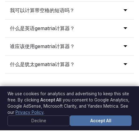
我们的计算器支持希伯来字符，使其成为
圣经研究的最佳
我们的
gematria搜索引擎
和
gematria解码器
允许您查找
我可以计算带空格的短语吗？
gematria计算器
。我们还支持
希腊gematria计算器
的原
具有特定数值的单词。您可以使用
希伯来语、英语或简单
则。
gematria
系统进行搜索。
是的！这个
gematria名称计算器
会自动忽略空格和特殊字
什么是英语gematria计算器？
符。我们为所有用户免费提供
gematria计算器名称和含义
的支持。
英语Gematria计算器
为英文字母分配数值。我们的
谁应该使用gematria计算器？
gematria英语计算器
使用各种密码，如简单
Gematria（A=1, B=2），以揭示隐藏的意义层次。
命理学gematria计算器
适合任何对语言隐藏的数字结构感
什么是犹太gematria计算器？
到好奇的人。它非常适合：
犹太Gematria计算器
（或
希伯来Gematria计算器
）基于
探索圣经等神圣文本的精神探索者。
为希伯来字母分配数值的犹太传统。这种类型的
gematria
寻找创作灵感和象征深度的作家和艺术家。
希伯来计算器
对于研究圣经名称和概念的数值至关重要。
We use cookies for analytics and advertising to keep this site
对古代解释方法感兴趣的历史爱好者。
free. By clicking
Accept All
you consent to Google Analytics,
Google AdSense, Microsoft Clarity, and Yandex Metrica. See
分析姓名、日期和概念的命理学爱好者。
our
Privacy Policy
.
© 2026 gematriacalculators.org
任何喜欢解谜和在周围世界中寻找隐藏模式的人。
Decline
Accept All