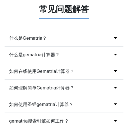
常见问题解答
什么是Gematria？
Gematria是一种字母数字代码，它根据字母为一个名称、
什么是gematria计算器？
单词或短语分配一个数值。它常用于犹太神秘主义和圣经
解释。
一个
免费的gematria计算器
是一个在线工具，可以自动计
如何在线使用Gematria计算器？
算一个单词或短语的数值。它作为一个现代的
gematria生
成器
，基于古老的命理学系统。
要使用我们最好的
免费在线gematria计算器
，只需在输入
如何理解简单Gematria计算器？
框中输入一个单词或短语，然后点击“计算Gematria”即可
生成其在希伯来语、英语和简单系统中的数值。
我们的
简单gematria计算器
分配A=1, B=2, C=3, …
如何使用圣经gematria计算器？
Z=26，然后将这些值相加。输入像“Truth”这样的单词，
它会输出总和，您可以将其与其他具有相同值的单词进行
我们的
圣经gematria计算器
专为分析圣经文本和名称而设
gematria搜索引擎如何工作？
比较。
计。您将立即获得
希伯来语、英语和简单gematria
的值。